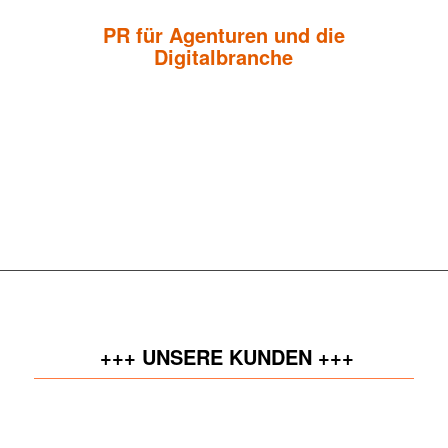
PR für Agenturen und die
Digitalbranche
Koschade PR ist eine auf die Kommunikations-Branche
spezialisierte PR-Agentur in München. Seit der Gründung im Jahr
2004 bieten wir Agenturen und Unternehmen der Digitalbranche
zum Aufbau und zur nachhaltigen Positionierung ihrer Marke
strategische Kommunikations-Dienstleistungen.
+++ UNSERE KUNDEN +++