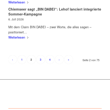
Weiterlesen
Chiemseer sagt „BIN DABEI“: Lehof lanciert integrierte
Sommer-Kampagne
6. Juli 2026
Mit dem Claim BIN DABEI – zwei Worte, die alles sagen –
positioniert…
Weiterlesen
‹
1
3
4
›
»
2
Seite 2 von 75
+++ ÜBER UNS +++