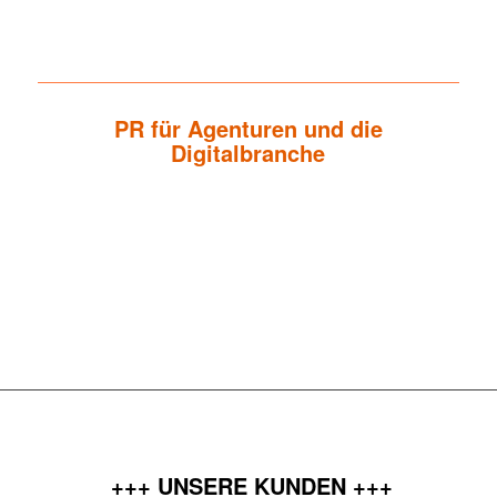
+++ ÜBER UNS +++
PR für Agenturen und die
Digitalbranche
Koschade PR ist eine auf die Kommunikations-Branche
spezialisierte PR-Agentur in München. Seit der Gründung im Jahr
2004 bieten wir Agenturen und Unternehmen der Digitalbranche
zum Aufbau und zur nachhaltigen Positionierung ihrer Marke
strategische Kommunikations-Dienstleistungen.
+++ UNSERE KUNDEN +++