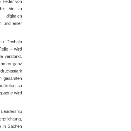
r Feder von
bis hin zu
digitalen
n und einer
gen. Deshalb
Rolle – wird
e verstärkt.
nahmen ganz
sdrucksstark
em gesamten
uftreten so
ampagne wird
 Leadership
rpflichtung,
te in Sachen