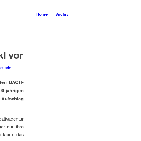
Home
Archiv
kl vor
schade
 den DACH-
0-jährigen
n Aufschlag
ativagentur
ner nun ihre
biläum, das