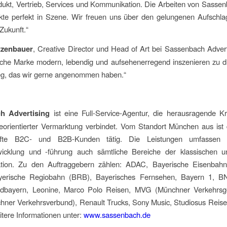
ukt, Vertrieb, Services und Kommunikation. Die Arbeiten von Sasse
kte perfekt in Szene. Wir freuen uns über den gelungenen Aufschla
Zukunft.“
tzenbauer
, Creative Director und Head of Art bei Sassenbach Advert
eiche Marke modern, lebendig und aufsehenerregend inszenieren zu dü
ileg, das wir gerne angenommen haben.“
h Advertising
ist eine Full-Service-Agentur, die herausragende Kre
eorientierter Vermarktung verbindet. Vom Standort München aus ist 
fte B2C- und B2B-Kunden tätig. Die Leistungen umfassen
icklung und -führung auch sämtliche Bereiche der klassischen un
ion. Zu den Auftraggebern zählen: ADAC, Bayerische Eisenbahng
erische Regiobahn (BRB), Bayerisches Fernsehen, Bayern 1, B
dbayern, Leonine, Marco Polo Reisen, MVG (Münchner Verkehrsges
ner Verkehrsverbund), Renault Trucks, Sony Music, Studiosus Reisen
tere Informationen unter:
www.sassenbach.de