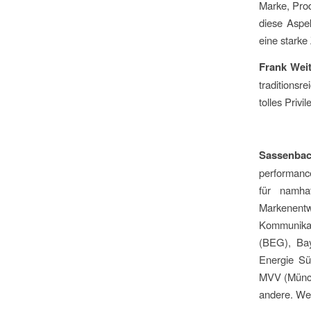
Marke, Prod
diese Aspe
eine starke 
Frank Wei
traditionsr
tolles Priv
Sassenbac
performanc
für namha
Markenentw
Kommunikat
(BEG), Bay
Energie Sü
MVV (Münch
andere. Wei