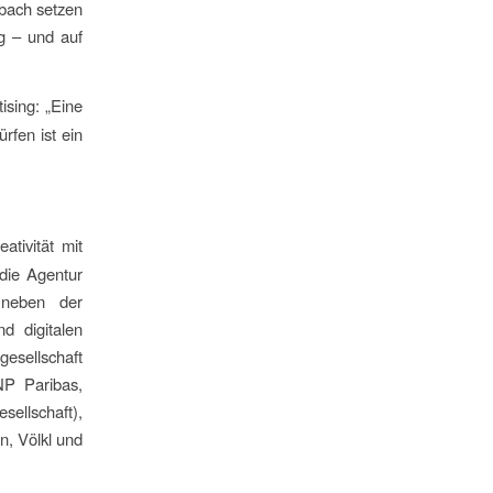
nbach setzen
g – und auf
ising: „Eine
rfen ist ein
ativität mit
die Agentur
 neben der
d digitalen
esellschaft
NP Paribas,
ellschaft),
, Völkl und