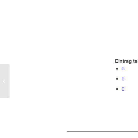
Eintrag te
Panama gewinnt Pitch
bei terranets bw