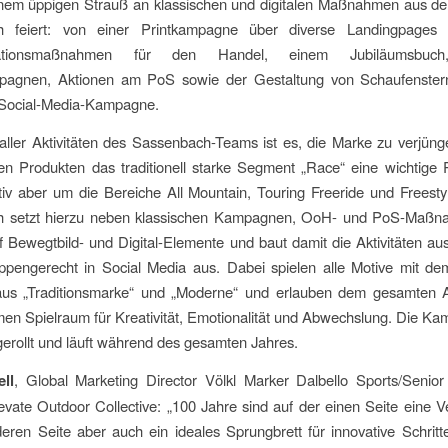
einem üppigen Strauß an klassischen und digitalen Maßnahmen aus de
h feiert: von einer Printkampagne über diverse Landingpages 
ationsmaßnahmen für den Handel, einem Jubiläumsbuch, 
pagnen, Aktionen am PoS sowie der Gestaltung von Schaufenster
 Social-Media-Kampagne.
ller Aktivitäten des Sassenbach-Teams ist es, die Marke zu verjün
den Produkten das traditionell starke Segment „Race“ eine wichtige 
v aber um die Bereiche All Mountain, Touring Freeride und Freestyl
 setzt hierzu neben klassischen Kampagnen, OoH- und PoS-Maß
 Bewegtbild- und Digital-Elemente und baut damit die Aktivitäten au
uppengerecht in Social Media aus. Dabei spielen alle Motive mit d
us „Traditionsmarke“ und „Moderne“ und erlauben dem gesamten A
en Spielraum für Kreativität, Emotionalität und Abwechslung. Die K
gerollt und läuft während des gesamten Jahres.
ll
, Global Marketing Director Völkl Marker Dalbello Sports/Senior
vate Outdoor Collective: „100 Jahre sind auf der einen Seite eine Ve
eren Seite aber auch ein ideales Sprungbrett für innovative Schrit