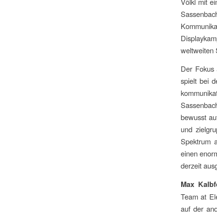
Völkl mit 
Sassenbac
Kommunik
Displaykam
weltweiten
Der Fokus a
spielt bei 
kommunikati
Sassenbach
bewusst auf
und zielgr
Spektrum a
einen enorm
derzeit aus
Max Kalbfe
Team at Ele
auf der and