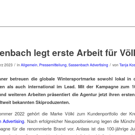
nbach legt erste Arbeit für Völ
/
/
rz 2023
in
Allgemein
,
Pressemitteilung
,
Sassenbach Advertising
von
Tanja Ko
ner betreuen die globale Wintersportmarke sowohl lokal in
en als auch international im Lead. Mit der Kampagne zum 10
nd weiteren Arbeiten präsentiert die Agentur jetzt ihren erste
ltweit bekannten Skiproduzenten.
ommer 2022 gehört die Marke Völkl zum Kundenportfolio der Kre
 Advertising
. Nach erfolgreicher Neupositionierung legen die Münch
agne für die renommierte Brand vor. Anlass ist das 100-jährige Ju