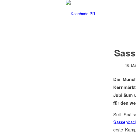
Sasse
16. Mä
Die Münch
Kernmärkt
Jubiläum u
für den we
Seit Späts
Sassenbach
erste Kamp