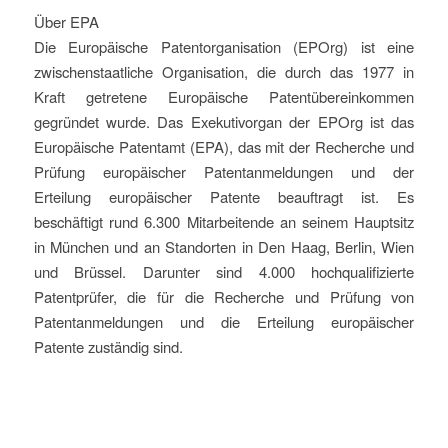
Über EPA
Die Europ
ä
ische Patentorganisation (
EPOrg
) ist eine
zwischenstaatliche Organisation, die durch das 1977 in
Kraft getretene Europ
ä
ische Patent
ü
bereinkommen
gegr
ü
ndet wurde. Das Exekutivorgan der
EPOrg
ist das
Europ
ä
ische Patentamt (EPA), das mit der Recherche und
Pr
ü
fung europ
ä
ischer Patentanmeldungen und der
Erteilung europ
ä
ischer Patente beauftragt ist. Es
besch
ä
ftigt rund
6
.
3
00 Mitarbeite
nde
an seinem Hauptsitz
in M
ü
nchen und an Standorten in Den Haag, Berlin, Wien
und Br
ü
ssel. Darunter sind
4.
000 hochqualifizierte
Patentpr
ü
fer, die f
ü
r die Recherche und Pr
ü
fung von
Patentanmeldungen und die Erteilung europ
ä
ischer
Patente zust
ä
ndig sind.