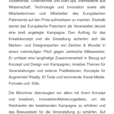
Studierende, Unternehmer und Start-ups, Interessierte aus
Wissenschaft, Technologie und Innovation sowie alle
Mitarbeiterinnen und Mitarbeiter des Europ
ä
ischen
Patentamts auf den Preis aufmerksam zu machen. Deshalb
startet das Europ
ä
ische Patentamt als Veranstalter derzeit
eine breit angelegte Kampagne. Den Auftrag f
ü
r das
Kreativkonzept und die Gestaltung sicherte
n
sich
die
Marken
– und Design
experten von
Zeichen & Wunder in
einem mehrstufigen Pitch gegen zahlreiche Mitbewerber.
Er umfasst eine langfristige Zusammenarbeit in Bezug auf
Konzept und Design von Kampagnen, kreative Themen für
Veranstaltungen und externe Publikationen, Konzepte für
Augmented Reality, KI-Tools und kommende Social-Media-
Formate und -Stile.
Die M
ü
nchner
ü
berzeugten vor allem mit ihre
m Konzept
und
kreative
n
, innovative
n
Aktivierungsideen, um die
Reichweite der bestehenden Kampagne zu erh
ö
hen und
das Bewusstsein f
ü
r die Veranstaltung zu sch
ä
rfen. Auf