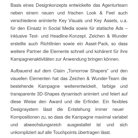
Basis eines Designkonzepts entwickelte das Agenturteam
neben einem neuen und frischen Look & Feel auch
verschiedene animierte
Key Visuals und Key Assets, u.a.
f
ü
r den Einsatz in Social Media sowie f
ü
r statische Ads
–
inklusive Text- und Headline-Konzept.
Zeichen & Wunder
erstellte
auch
Richtlinien
sowie
ein
Asset-Pack
, so dass
weitere
Partner
die Elemente schnell und kohärent
für ihre
Kampagnenaktivitäten zur Anwendung bringen können.
Aufbauend auf dem
Claim
„Tomorrow Shapers”
und
den
visuellen Elemente
n
hat das Zeichen & Wunder-Team
die
bestehende
Kampagne weiterentwickelt
, f
arbige und
transparente 3D-Shapes dynamisch animiert und
feiert
auf
diese Weise den Award und die Erfinder
. Ein
flexible
s
Designsystem
lässt die Entstehung
immer neue
r
Kompositionen
zu
, so dass die
Kampagne
maximal variabel
und abwechslungsreich
ausgestaltet ist
und sich
unkompliziert
auf alle Touchpoints übertragen lässt.