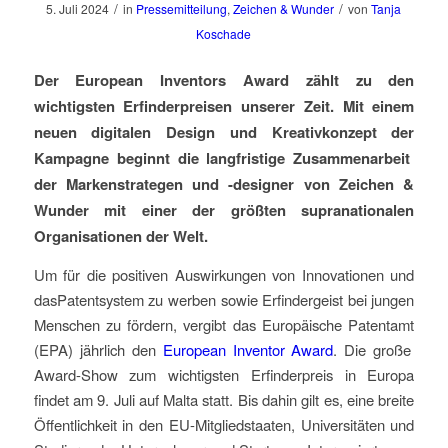
/
/
5. Juli 2024
in
Pressemitteilung
,
Zeichen & Wunder
von
Tanja
Koschade
D
er European Inventors Award zählt zu den
wichtigsten Erfinderpreisen unserer Zeit. Mit einem
neuen
digitale
n
Design und
Kreativ
k
onzept
der
Kampagne
beginnt die langfristige Zusammenarbeit
der Markenstrategen und -designer von Zeichen &
Wunder mit einer der größten supranationalen
Organisationen der Welt
.
Um für die positiven Auswirkungen von Innovationen
und
das
Patentsystem zu werben
sowie
Erfindergeist bei jungen
Menschen zu fördern, vergibt das Europäische Patentamt
(EPA)
jährlich den
European Inventor Award
.
Die große
Award-Show z
um
wichtigste
n
Erfinderpreis in Europa
findet
am 9. Juli auf Malta statt. Bis dahin gilt es, eine breite
Ö
ffentlichkeit in den EU-Mitgliedstaaten, Universit
ä
ten und