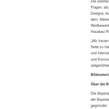
Die Zeiche
Fragen als
Designs, k
dem Marken
Wettbewerb
Hausbau RE 
„Wir freue
Seite zu ha
und interna
und Kommun
zielgericht
Bildmateri
Über die B
Die Bayeri
der Bayeri
gegründet 