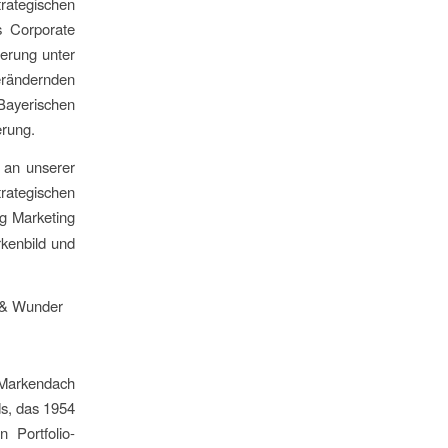
rategischen
s Corporate
erung unter
erändernden
Bayerischen
erung.
 an unserer
trategischen
ng Marketing
kenbild und
n & Wunder
 Markendach
s, das 1954
 Portfolio-