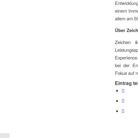
Entwicklun
einem Immob
allem am S
Über Zeic
Zeichen &
Leistungss
Experience.
bei der En
Fokus auf n
Eintrag te