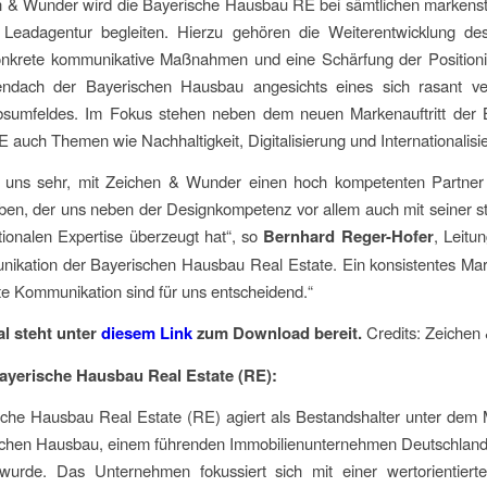
n & Wunder wird die Bayerische Hausbau RE bei sämtlichen markenst
 Leadagentur begleiten. Hierzu gehören die Weiterentwicklung de
onkrete kommunikative Maßnahmen und eine Schärfung der Positioni
dach der Bayerischen Hausbau angesichts eines sich rasant v
sumfeldes. Im Fokus stehen neben dem neuen Markenauftritt der 
auch Themen wie Nachhaltigkeit, Digitalisierung und Internationalisi
n uns sehr, mit Zeichen & Wunder einen hoch kompetenten Partner
ben, der uns neben der Designkompetenz vor allem auch mit seiner s
tionalen Expertise überzeugt hat“, so
Bernhard Reger-Hofer
, Leitu
ikation der Bayerischen Hausbau Real Estate. Ein konsistentes Mar
ete Kommunikation sind für uns entscheidend.“
al steht unter
diesem Link
zum Download bereit.
Credits: Zeiche
ayerische Hausbau Real Estate (RE):
sche Hausbau Real Estate (RE) agiert als Bestandshalter unter dem
schen Hausbau, einem führenden Immobilienunternehmen Deutschland
wurde. Das Unternehmen fokussiert sich mit einer wertorientierten