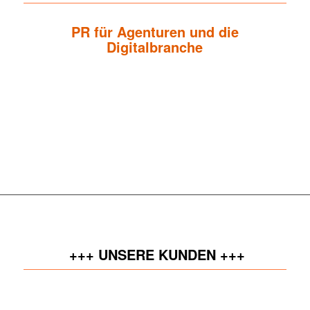
PR für Agenturen und die
Digitalbranche
Koschade PR ist eine auf die Kommunikations-Branche
spezialisierte PR-Agentur in München. Seit der Gründung im Jahr
2004 bieten wir Agenturen und Unternehmen der Digitalbranche
zum Aufbau und zur nachhaltigen Positionierung ihrer Marke
strategische Kommunikations-Dienstleistungen.
+++ UNSERE KUNDEN +++