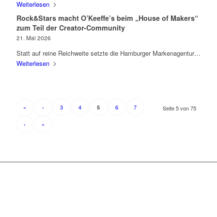
Weiterlesen
Rock&Stars macht O’Keeffe’s beim „House of Makers“
zum Teil der Creator-Community
21. Mai 2026
Statt auf reine Reichweite setzte die Hamburger Markenagentur…
Weiterlesen
«
‹
3
4
6
7
5
Seite 5 von 75
›
»
+++ ÜBER UNS +++