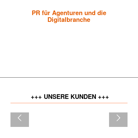
PR für Agenturen und die
Digitalbranche
Koschade PR ist eine auf die Kommunikations-Branche
spezialisierte PR-Agentur in München. Seit der Gründung im Jahr
2004 bieten wir Agenturen und Unternehmen der Digitalbranche
zum Aufbau und zur nachhaltigen Positionierung ihrer Marke
strategische Kommunikations-Dienstleistungen.
+++ UNSERE KUNDEN +++