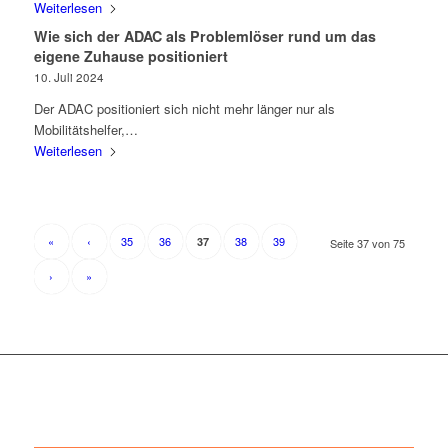
Weiterlesen
Wie sich der ADAC als Problemlöser rund um das
eigene Zuhause positioniert
10. Juli 2024
Der ADAC positioniert sich nicht mehr länger nur als
Mobilitätshelfer,…
Weiterlesen
«
‹
35
36
38
39
37
Seite 37 von 75
›
»
+++ ÜBER UNS +++