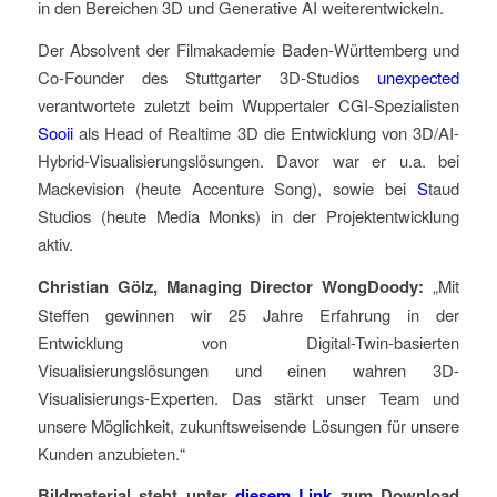
in den Bereichen 3D und Generative AI weiterentwickeln.
Der Absolvent der Filmakademie Baden-Württemberg und
Co-Founder des Stuttgarter 3D-Studios
unexpected
verantwortete zuletzt beim Wuppertaler CGI-Spezialisten
Sooii
als Head of Realtime 3D die Entwicklung von 3D/AI-
Hybrid-Visualisierungslösungen. Davor war er u.a. bei
Mackevision (heute Accenture Song), sowie bei
S
taud
Studios (heute Media Monks) in der Projektentwicklung
aktiv.
Christian Gölz, Managing Director WongDoody:
„Mit
Steffen gewinnen wir 25 Jahre Erfahrung in der
Entwicklung von Digital-Twin-basierten
Visualisierungslösungen und einen wahren 3D-
Visualisierungs-Experten. Das stärkt unser Team und
unsere Möglichkeit, zukunftsweisende Lösungen für unsere
Kunden anzubieten.“
Bildmaterial steht
unter
diesem Link
zum
Download