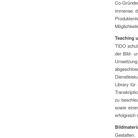
Co-Gründe
immense di
Produkten
Möglichkeit
Teaching 
TIDO schul
der Bild- u
Umsetzung
abgeschlo
Dienstleis
Library fü
Transkripti
zu beschleu
sowie eine
erfolgreich r
Bildmateri
Gestalten.