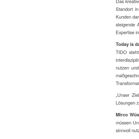
Das kreativ
Standort i
Kunden dari
steigende 
Expertise 
Today is d
TIDO steht
interdiszip
nutzen und
maßgeschne
Transformat
„Unser Zie
Lösungen zu
Mirco Wüs
müssen Unt
sinnvoll nut