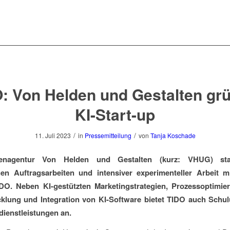
: Von Helden und Gestalten gr
KI-Start-up
/
/
11. Juli 2023
in
Pressemitteilung
von
Tanja Koschade
enagentur
Von Helden und Gestalten
(kurz: VHUG) sta
hen Auftragsarbeiten und intensiver experimenteller Arbeit 
IDO. Neben KI-gestützten Marketingstrategien, Prozessoptimie
cklung und Integration von KI-Software bietet TIDO auch Schu
ienstleistungen an.