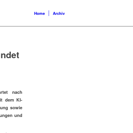
Home
Archiv
ündet
rtet nach
mit dem KI-
rung sowie
lungen und