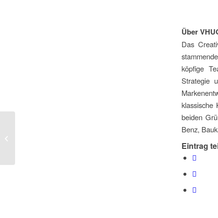
Über
VHU
Das Creati
stammenden 
köpfige Te
Strategie 
Markenentw
klassische
beiden Grü
Benz, Bauk
Sassenbach setzt sich
beim BR durch
Eintrag te