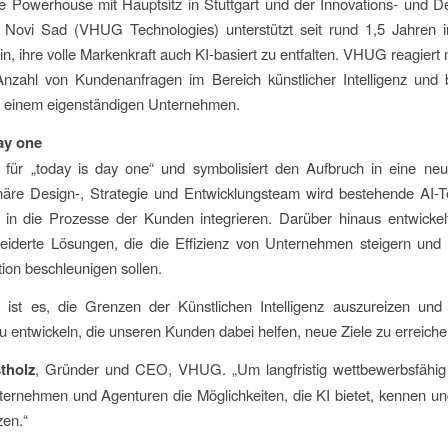
e Powerhouse mit Hauptsitz in Stuttgart und der Innovations- und 
n Novi Sad (VHUG Technologies) unterstützt seit rund 1,5 Jahren
n, ihre volle Markenkraft auch KI-basiert zu entfalten. VHUG reagiert 
Anzahl von Kundenanfragen im Bereich künstlicher Intelligenz und b
in einem eigenständigen Unternehmen.
ay one
 für „today is day one“ und symbolisiert den Aufbruch in eine ne
linäre Design-, Strategie und Entwicklungsteam wird bestehende AI-
 in die Prozesse der Kunden integrieren. Darüber hinaus entwicke
iderte Lösungen, die die Effizienz von Unternehmen steigern und ih
ion beschleunigen sollen.
l ist es, die Grenzen der Künstlichen Intelligenz auszureizen und
 entwickeln, die unseren Kunden dabei helfen, neue Ziele zu erreichen
tholz
, Gründer und CEO, VHUG. „Um langfristig wettbewerbsfähig 
ernehmen und Agenturen die Möglichkeiten, die KI bietet, kennen u
zen.“