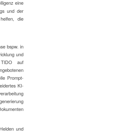
lligenz eine
ngs und der
elfen, die
se bspw. in
wicklung und
n TIDO auf
ngebotenen
lle Prompt-
idertes KI-
verarbeitung
dgenerierung
-Dokumenten
 Helden und