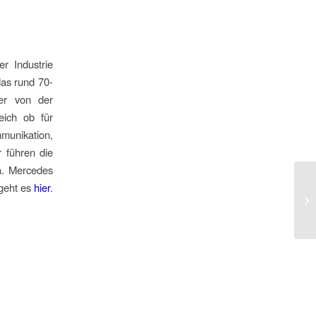
r Industrie
das rund 70-
ber von der
eich ob für
munikation,
 führen die
a. Mercedes
geht es
hier
.