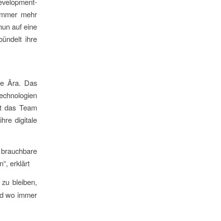
Development-
 immer mehr
nun auf eine
ündelt ihre
ue Ära. Das
Technologien
lt das Team
re digitale
 brauchbare
“, erklärt
zu bleiben,
nd wo immer