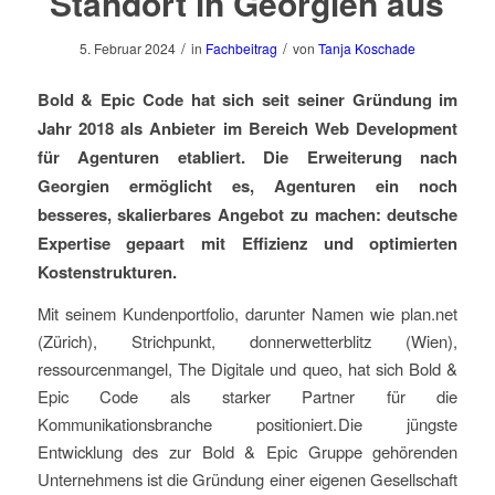
Standort in Georgien aus
/
/
5. Februar 2024
in
Fachbeitrag
von
Tanja Koschade
Bold & Epic Code hat sich seit seiner Gründung im
Jahr 2018 als Anbieter im Bereich Web Development
für Agenturen etabliert.
Die Erweiterung nach
Georgien ermöglicht
es, Agenturen
ein
noch
besseres
,
skalierbares
Angebot
zu
machen
:
deutsche
Expertise
gepaart mit
Effizienz
und
optimierte
n
Kostenstrukturen.
Mit
s
einem Kundenportfolio, darunter Namen wie
plan
.net
(Zürich)
,
Strichpunkt,
donnerwetterblitz
(Wien)
,
ressourcenmangel
, The Digitale
und
queo
, hat sich
Bold &
Epic Code
als
starker
Partner für
die
Kommunikationsbranche
positioniert.
Die jüngste
Entwicklung
des
zu
r
Bold & Epic Gruppe gehörende
n
Unternehmen
s
ist die Gründung einer eigenen Gesellschaft