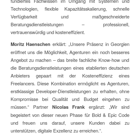
fundiertes
Fachwissen i
m Umgang mit
Systemen und
Technologien, flexible Kapazitätsskalierung, schnelle
Verfügbarkeit und maßgeschneiderte
Beratungsdienstleistungen
–
professionell,
vertrauenswürdig und kosteneffizient
.
Moritz Haenschen
erklärt:
„
Unsere Präsenz in Georgien
eröffnet uns die Möglichkeit, Agenturen ein
noch besseres
Angebot zu machen – das breite fachliche Know-how und
die Beratungsdienstleistungen eines etablierten deutschen
Anbieters gepaart mit der Kosteneffizienz eines
Freelancers. Diese Kombination ermöglicht es Agenturen,
erstklassige
Developer
-D
ienstleistungen zu erhalten, ohne
Kompromisse bei Qualität und Budget eingehen zu
müssen.“
Partner
Nicolas Frank
ergänzt:
„
Wir sind
begeistert von dieser neuen Phase für Bold & Epic Code
und freuen uns darauf, unsere Kunden dabei zu
unterstützen, digitale Exzellenz zu erreichen
.“
.