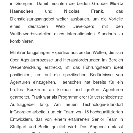
in Georgien.
Damit
möchten die beiden Gründer
Moritz
Haenschen
und
Nicolas Frank
, das
Dienstleistungsangebot
weiter ausbauen
,
um
die Vorteile
eines
deutschen Web
Developers
mit den
Wettbewerbsvorteilen eines internationalen Standorts zu
kombinieren
.
Mit
ihrer
langjährigen
Expertise
aus beiden Welten
, die sich
über Agenturprozesse und Herausforderungen im Bereich
Webentwicklung erstreckt, ist das Führungsteam ideal
positioniert, um auf die spezifischen Bedürfnisse von
Agenturen einzugehen.
Haenschen hat bereits für ein
breites Spektrum an kleinen und großen Agenturen
gearbeitet, Frank war als Programmierer für verschiedenste
Auftraggeber tätig.
Am neuen Technologie-Standort
in
Georgien
arbeitet
nun
ein Team von
15
hochqualifizierten
Entwicklern, das von einem erfahrenen Senior Team in
Stuttgart und Berlin geleitet wird
.
Das Angebot umfasst