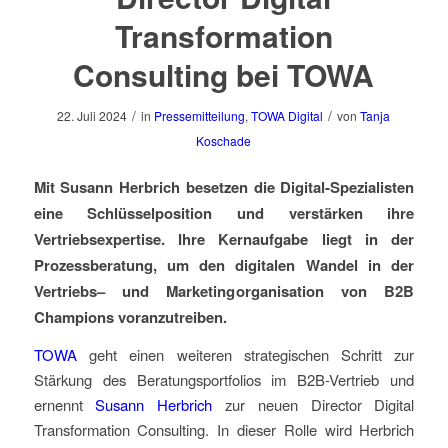
Transformation
Consulting bei TOWA
/
/
22. Juli 2024
in
Pressemitteilung
,
TOWA Digital
von
Tanja
Koschade
Mit Susann Herbrich besetz
en die Digital-Spezialisten
e
ine Schlüsselposition
und verstärk
en ihre
Vertriebsexpertise
.
Ihre Kernaufgabe liegt in der
Prozessberatung, um den digitalen Wandel in
der
Vertriebs
– und Marketing
organisation
von B2B
Champions
voranzutreiben
.
TOWA
geht
einen weiteren strategischen Schritt zur
Stärkung des Beratungsportfolios im B2B-Vertrieb und
ernennt
Susann Herbrich
zur neuen Director Digital
Transformation Consulting.
I
n dieser Rolle wird Herbrich