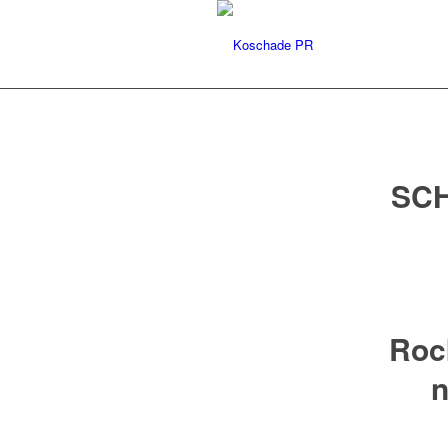
SC
Roc
n