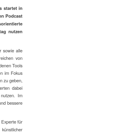
 startet in
den Podcast
rientierte
ltag nutzen
r sowie alle
reichen von
edenen Tools
en im Fokus
en zu geben,
erten dabei
 nutzen. Im
 und bessere
Experte für
 künstlicher