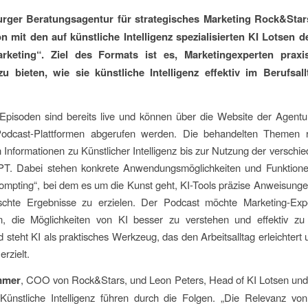
ger Beratungsagentur für strategisches Marketing Rock&Stars
n mit den auf künstliche Intelligenz spezialisierten KI Lotsen 
rketing“. Ziel des Formats ist es, Marketingexperten praxiso
zu bieten, wie sie künstliche Intelligenz effektiv im Berufsal
Episoden sind bereits live und können über die Website der Agentu
odcast-Plattformen abgerufen werden. Die behandelten Themen 
 Informationen zu Künstlicher Intelligenz bis zur Nutzung der verschi
T. Dabei stehen konkrete Anwendungsmöglichkeiten und Funktion
ompting“, bei dem es um die Kunst geht, KI-Tools präzise Anweisung
hte Ergebnisse zu erzielen. Der Podcast möchte Marketing-Exp
en, die Möglichkeiten von KI besser zu verstehen und effektiv zu
 steht KI als praktisches Werkzeug, das den Arbeitsalltag erleichtert
rzielt.
mmer
, COO von Rock&Stars, und Leon Peters, Head of KI Lotsen und 
Künstliche Intelligenz führen durch die Folgen. „Die Relevanz von