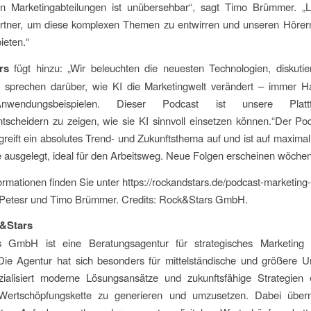
z in Marketingabteilungen ist unübersehbar“, sagt Timo Brümmer. „L
artner, um diese komplexen Themen zu entwirren und unseren Hörern
ieten.“
rs
fügt hinzu: „Wir beleuchten die neuesten Technologien, diskutie
 sprechen darüber, wie KI die Marketingwelt verändert – immer H
nwendungsbeispielen. Dieser Podcast ist unsere Plat
tscheidern zu zeigen, wie sie KI sinnvoll einsetzen können.“Der Po
greift ein absolutes Trend- und Zukunftsthema auf und ist auf maxima
 ausgelegt, ideal für den Arbeitsweg. Neue Folgen erscheinen wöchent
ormationen finden Sie unter https://rockandstars.de/podcast-marketing-m
 Petesr und Timo Brümmer. Credits: Rock&Stars GmbH.
&Stars
 GmbH ist eine Beratungsagentur für strategisches Marketing 
ie Agentur hat sich besonders für mittelständische und größere 
zialisiert moderne Lösungsansätze und zukunftsfähige Strategien 
Wertschöpfungskette zu generieren und umzusetzen. Dabei über