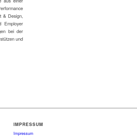
e aus einer
erformance
t & Design,
nd Employer
gen bei der
rstützen und
IMPRESSUM
Impressum