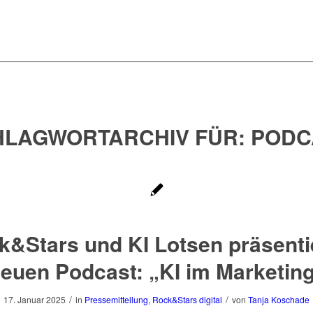
HLAGWORTARCHIV FÜR:
PODC
k&Stars und KI Lotsen präsenti
euen Podcast: „KI im Marketin
/
/
17. Januar 2025
in
Pressemitteilung
,
Rock&Stars digital
von
Tanja Koschade