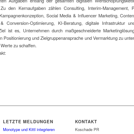
erten Aufgaben entlang der gesamten digitalen Wertschöpfungskett
Zu den Kernaufgaben zählen Consulting, Interim-Management, P
 Kampagnenkonzeption, Social Media & Influencer Marketing, Conten
Conversion-Optimierung, KI-Beratung, digitale Infrastruktur u
Ziel ist es, Unternehmen durch maßgeschneiderte Marketinglösun
en Positionierung und Zielgruppenansprache und Vermarktung zu unte
 Werte zu schaffen.
kt:
LETZTE MELDUNGEN
KONTAKT
Monotype und Kittl integrieren
Koschade PR