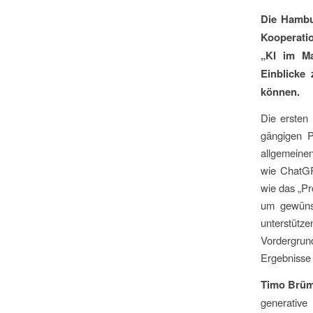
Die Hambur
Kooperatio
„KI im Ma
Einblicke 
können.
Die ersten 
gängigen P
allgemeinen
wie ChatGP
wie das „Pr
um gewünsc
unterstütz
Vordergrund
Ergebnisse e
Timo Brü
generative 