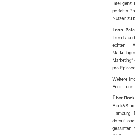
Intelligen
perfekte P
Nutzen zu b
Leon Pete
Trends und
echten A
Marketingen
Marketing“ 
pro Episode
Weitere Inf
Foto: Leon
Über Rock
Rock&Stars
Hamburg. D
darauf spe
gesamten 