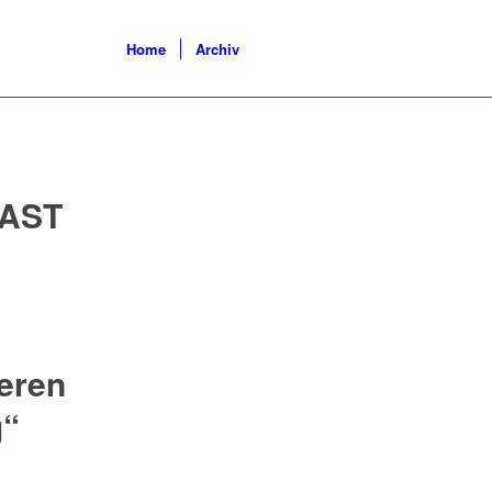
Home
Archiv
AST
eren
g“