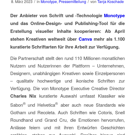
/
/
8. März 2023
in
Monotype
,
Pressemitteilung
von
Tanja Koschade
Der Anbieter von Schrift und -Technologie
Monotype
und das Online-Design- und Publishing-Tool für die
Erstellung visueller Inhalte kooperieren: Ab April
stehen Kreativen weltweit über
Canva
mehr als 1.100
kuratierte Schriftarten für ihre Arbeit zur Verfügung.
Die Partnerschaft stellt den rund 110 Millionen monatlichen
Nutzern und Nutzerinnen der Plattform – Unternehmen,
Designern, unabhängigen Kreativen sowie Einzelpersonen
– qualitativ hochwertige und ikonische Schriften zur
Verfügung. Die von Monotype Executive Creative Director
Charles Nix
kuratierte Auswahl umfasst Klassiker wie
®
®
Sabon
und Helvetica
aber auch neue Standards wie
Gotham und Recoleta. Auch Schriften wie Cotoris, Snell
Roundhand und Grand Cru, die Emotionen hervorrufen,
Anlässe feiern und mit ihren Entwürfen Geschichten
erzählen, stehen zur Auswahl. Darüber hinaus sind