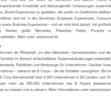
, inspirierender Kreativität und überzeugender Umsetzungen zusamme
es, Brand Experiences zu gestalten, die positiv im Gedächtnis bleibe
erfahren sind wir in den Bereichen Employee Experiences, Consume
 sowie Business Experiences – und wir sind stolz darauf, mit großar
, Henkel, got2b, Mercedes, Powerbar, Pattex, Porsche u
arbeiten. Mehr unter: weareoval.de
b
sformiert die Wirtschaft, um allen Menschen, Gemeinschaften und de
 Vorreiter im Bereich wirtschaftlicher Systemveränderungen entwickelt
andards, Richtlinien und Werkzeuge für Unternehmen. Darüber hinaus 
nehmen – bekannt als B Corps – die als Vorbilder vorangehen. Bis h
e B Corp-Gemeinschaft über 9.300 Unternehmen in 92 Ländern und 16
zen mehr als 200.000 Unternehmen das B Impact Assessmen
en zu messen und zu steuern. Mehr Informationen unter www.bcorpora