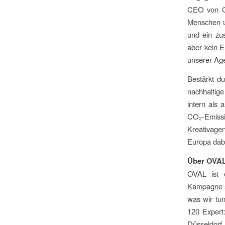
CEO von OV
Menschen u
und ein zus
aber kein E
unserer Age
Bestärkt d
nachhaltig
intern als
CO₂-Emissi
Kreativagen
Europa dabe
Über OVAL
OVAL ist e
Kampagne st
was wir tun
120 Expert
Düsseldorf