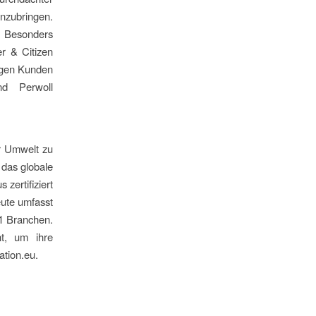
nzubringen.
n! Besonders
r & Citizen
tigen Kunden
nd Perwoll
r Umwelt zu
 das globale
zertifiziert
eute umfasst
1 Branchen.
t, um ihre
tion.eu.