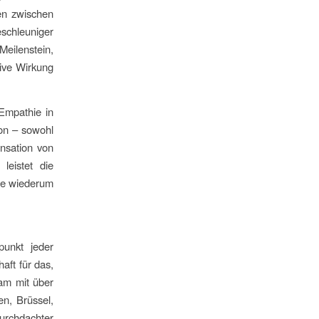
en zwischen
schleuniger
Meilenstein,
tive Wirkung
Empathie in
on – sowohl
nsation von
leistet die
die wiederum
punkt jeder
aft für das,
eam mit über
n, Brüssel,
urchdachter