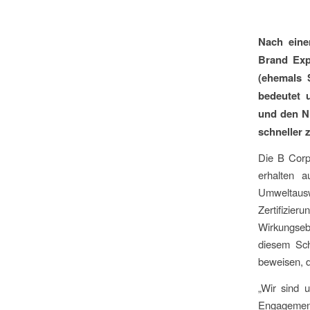
Nach eine
Brand Expe
(ehemals 
bedeutet 
und den N
schneller 
Die B Corp-
erhalten a
Umweltausw
Zertifizier
Wirkungseb
diesem Sch
beweisen, d
„Wir sind 
Engagement