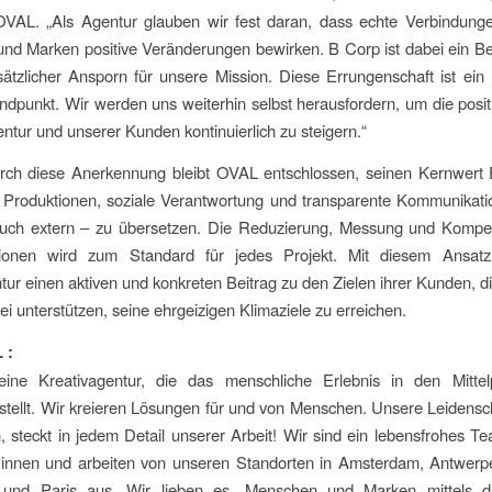
AL. „Als Agentur glauben wir fest daran, dass echte Verbindung
nd Marken positive Veränderungen bewirken. B Corp ist dabei ein Be
ätzlicher Ansporn für unsere Mission. Diese Errungenschaft ist ein 
ndpunkt. Wir werden uns weiterhin selbst herausfordern, um die posi
ntur und unserer Kunden kontinuierlich zu steigern.“
urch diese Anerkennung bleibt OVAL entschlossen, seinen Kernwert 
e Produktionen, soziale Verantwortung und transparente Kommunikati
 auch extern – zu übersetzen. Die Reduzierung, Messung und Kompe
onen wird zum Standard für jedes Projekt. Mit diesem Ansatz 
tur einen aktiven und konkreten Beitrag zu den Zielen ihrer Kunden, 
i unterstützen, seine ehrgeizigen Klimaziele zu erreichen.
 :
ine Kreativagentur, die das menschliche Erlebnis in den Mittel
ellt. Wir kreieren Lösungen für und von Menschen. Unsere Leidensch
, steckt in jedem Detail unserer Arbeit! Wir sind ein lebensfrohes T
:innen und arbeiten von unseren Standorten in Amsterdam, Antwerpe
 und Paris aus. Wir lieben es, Menschen und Marken mittels d