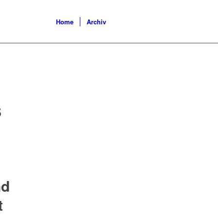
Home
Archiv
S
nd
t