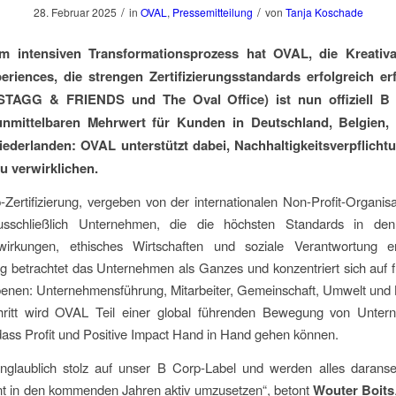
/
/
28. Februar 2025
in
OVAL
,
Pressemitteilung
von
Tanja Koschade
m intensiven Transformationsprozess hat OVAL, die Kreativa
riences, die strengen Zertifizierungsstandards erfolgreich er
STAGG & FRIENDS und The Oval Office) ist nun offiziell B
unmittelbaren Mehrwert für Kunden in Deutschland, Belgien, 
iederlanden:
OVAL unterstützt dabei, Nachhaltigkeitsverpflich
zu verwirklichen.
Zertifizierung, vergeben von der internationalen Non-Profit-Organis
usschließlich Unternehmen, die die höchsten Standards in de
irkungen, ethisches Wirtschaften und soziale Verantwortung er
ung betrachtet das Unternehmen als Ganzes und konzentriert sich auf f
enen: Unternehmensführung, Mitarbeiter, Gemeinschaft, Umwelt und 
ritt wird OVAL Teil einer global führenden Bewegung von Unter
ass Profit und Positive Impact Hand in Hand gehen können.
unglaublich stolz auf unser B Corp-Label und werden alles daranse
 in den kommenden Jahren aktiv umzusetzen“, betont
Wouter Boits