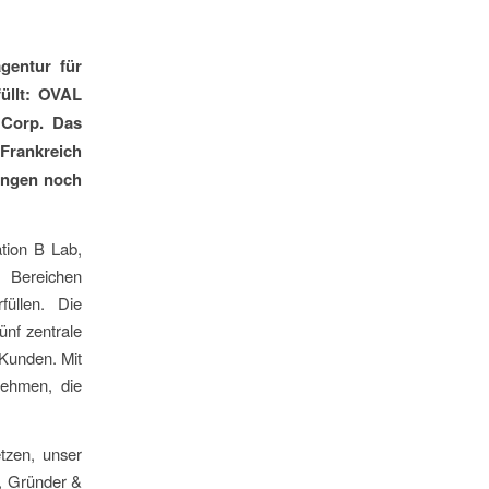
gentur für
füllt: OVAL
 Corp. Das
Frankreich
tungen noch
ation B Lab,
n Bereichen
füllen. Die
ünf zentrale
Kunden. Mit
nehmen, die
tzen, unser
, Gründer &