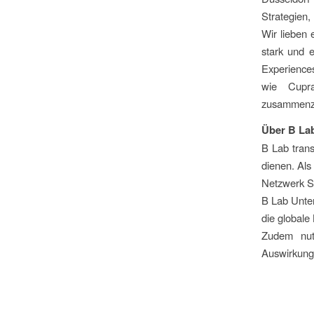
Strategien
Wir lieben 
stark und 
Experiences
wie Cupra
zusammenzu
Über B La
B Lab tran
dienen. Als
Netzwerk St
B Lab Unter
die global
Zudem nut
Auswirkung