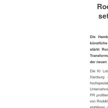
Ro
se
Die Hambu
künstliche
stärkt Ro
Transforma
der neuen 
Die KI Lot
Hamburg S
hochspezia
Unternehmen
PR profitie
von Rock&St
etablieren 