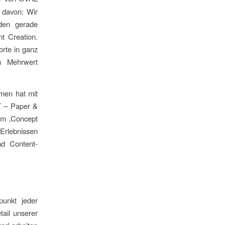
 davon: Wir
nden gerade
t Creation.
rte in ganz
en Mehrwert
men hat mit
T – Paper &
em ‚Concept
-Erlebnissen
nd Content-
punkt jeder
tail unserer