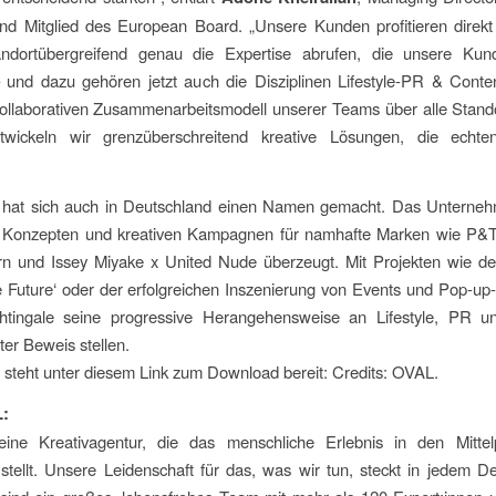
d Mitglied des European Board. „Unsere Kunden profitieren direkt
ndortübergreifend genau die Expertise abrufen, die unsere Ku
 und dazu gehören jetzt auch die Disziplinen Lifestyle-PR & Conten
ollaborativen Zusammenarbeitsmodell unserer Teams über alle Stando
wickeln wir grenzüberschreitend kreative Lösungen, die echt
e hat sich auch in Deutschland einen Namen gemacht. Das Unterneh
n Konzepten und kreativen Kampagnen für namhafte Marken wie P&
rn und Issey Miyake x United Nude überzeugt. Mit Projekten wie d
e Future‘ oder der erfolgreichen Inszenierung von Events und Pop-up
htingale seine progressive Herangehensweise an Lifestyle, PR u
ter Beweis stellen.
l steht unter diesem Link zum Download bereit: Credits: OVAL.
:
ine Kreativagentur, die das menschliche Erlebnis in den Mittel
ellt. Unsere Leidenschaft für das, was wir tun, steckt in jedem De