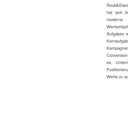
Rock&Stars
hat sich b
moderne L
Wertschöpf
Aufgaben e
Kernaufga
Kampagnenk
Conversion-
es, Unter
Positionie
Werte zu sc