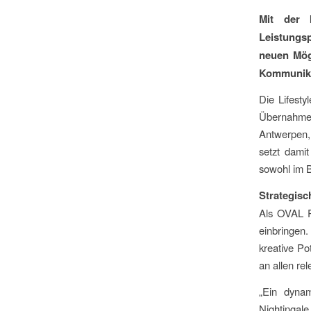
Mit der I
Leistungsp
neuen Mögl
Kommunika
Die Lifesty
Übernahme 
Antwerpen, 
setzt dami
sowohl im 
Strategis
Als OVAL P
einbringen.
kreative Po
an allen re
„Ein dynam
Nightingale