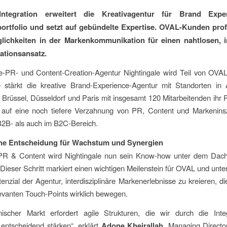
ntegration erweitert die Kreativagentur für Brand Expe
ortfolio und setzt auf gebündelte Expertise. OVAL-Kunden prof
ichkeiten in der Markenkommunikation für einen nahtlosen, i
tionsansatz.
le-PR- und Content-Creation-Agentur Nightingale wird Teil von OVAL
stärkt die kreative Brand-Experience-Agentur mit Standorten in
Brüssel, Düsseldorf und Paris mit insgesamt 120 Mitarbeitenden ihr P
t auf eine noch tiefere Verzahnung von PR, Content und Markenins
B2B- als auch im B2C-Bereich.
che Entscheidung für Wachstum und Synergien
R & Content wird Nightingale nun sein Know-how unter dem Da
 Dieser Schritt markiert einen wichtigen Meilenstein für OVAL und unter
tenzial der Agentur, interdisziplinäre Markenerlebnisse zu kreieren, 
levanten Touch-Points wirklich bewegen.
ischer Markt erfordert agile Strukturen, die wir durch die Inte
 entscheidend stärken“, erklärt
Adone Kheirallah
, Managing Direct