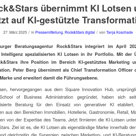
ck&Stars übernimmt KI Lotsen 
tzt auf KI-gestützte Transformat
/
/
27. März 2025
in
Pressemitteilung
,
Rock&Stars digital
von
Tanja Koschade
rger Beratungsagentur Rock&Stars integriert im April 20
 Intelligenz spezialisierten KI Lotsen in ihr Portfolio. Mit de
ck&Stars ihre Position im Bereich KI-gestütztes Marketing un
tion. Peter Berg übernimmt als Chief Transformation Officer 
Marke und erweitert damit die Führungsebene.
sen, hervorgegangen aus dem Square Innovation Hub, ursprüngl
chool of Business Administration gegründet, haben sich sei
lisierte Beratung für den Einsatz von generativer KI etabliert
 aus den Bereichen Immobilien, Hotellerie, Gastronomie, Retail, M
ren von der Expertise des Teams. Jetzt firmieren die KI-Lotsen un
ars. Ziel ist es, die KI Lotsen als eigenständige Marke innerhalb de
und gleichzeitig die Synergien zwischen Marketing- und KI-Beratun