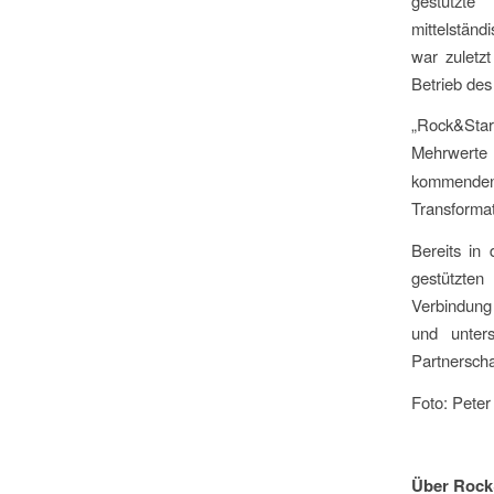
gestützte
mittelständ
war zuletz
Betrieb des
„Rock&Star
Mehrwerte
kommenden 
Transformat
Bereits in
gestützte
Verbindung 
und unter
Partnerscha
Foto: Peter
Über Rock