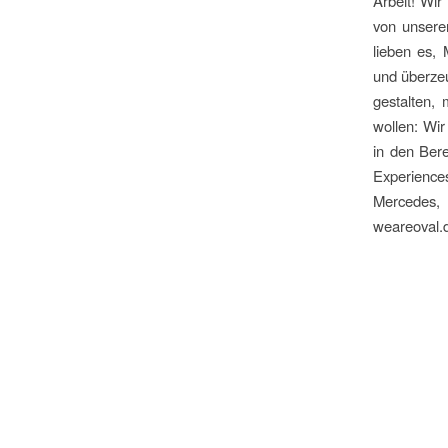
Arbeit! Wir
von unsere
lieben es, 
und überze
gestalten,
wollen: Wir
in den Ber
Experiences
Mercedes,
weareoval.