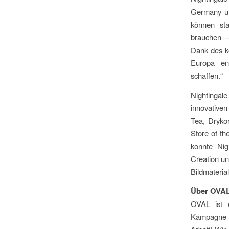
Germany un
können sta
brauchen –
Dank des k
Europa ent
schaffen.“
Nightingal
innovative
Tea, Dryko
Store of th
konnte Nig
Creation un
Bildmateria
Über OVAL
OVAL ist e
Kampagne st