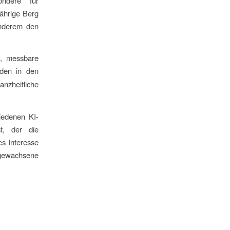
ondere für
Jährige Berg
anderem den
e, messbare
rden in den
nzheitliche
iedenen KI-
t, der die
es Interesse
gewachsene