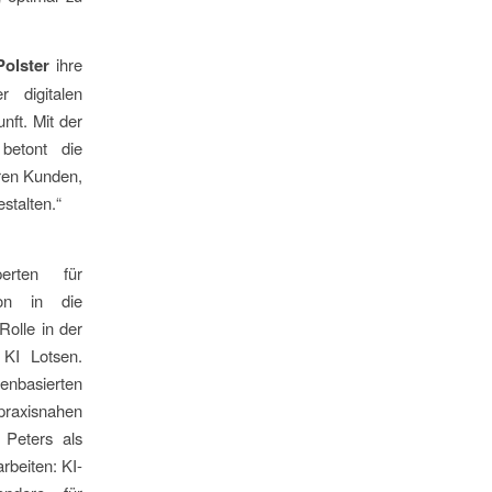
Polster
ihre
 digitalen
nft. Mit der
betont die
ren Kunden,
stalten.“
erten für
ion in die
Rolle in der
 KI Lotsen.
enbasierten
praxisnahen
 Peters als
rbeiten: KI-