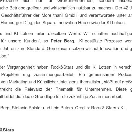
 Prozesse nicht nur für Großunternehmen, sondern insbes
ische Betriebe greifbar und wirtschaftlich nutzbar zu machen. Der 42-
t Geschäftsführer der More than! GmbH und verantwortete unter 
 Hamburger Ding, des Square Innovation Hub sowie der KI Lotsen.
s und KI Lotsen teilen dieselben Werte: Wir schaffen nachhaltig
 für unsere Kunden“, so
Peter
Berg
. „KI-gestützte Prozesse we
Jahren zum Standard. Gemeinsam setzen wir auf Innovation und ga
ion.“
 der Vergangenheit haben Rock&Stars und die KI Lotsen in versch
n Projekten eng zusammengearbeitet. Ein gemeinsamer Podcas
von Marketing und Künstlicher Intelligenz thematisiert, stößt auf groß
streicht die Relevanz der Thematik für Unternehmen. Diese 
ft bildet die ideale Grundlage für die zukünftige Zusammenarbeit.
 Berg, Stefanie Polster und Lein Peters. Credits: Rock & Stars x KI.
&Stars