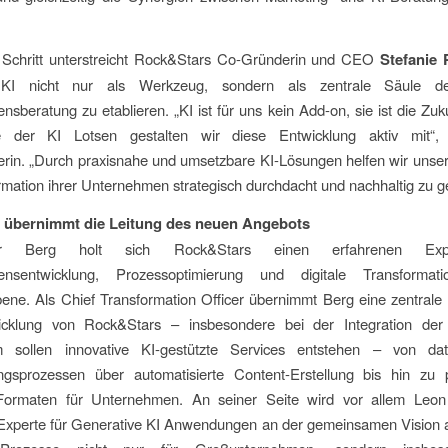
 Schritt unterstreicht Rock&Stars Co-Gründerin und CEO
Stefanie 
, KI nicht nur als Werkzeug, sondern als zentrale Säule der
sberatung zu etablieren. „KI ist für uns kein Add-on, sie ist die Zuku
 der KI Lotsen gestalten wir diese Entwicklung aktiv mit“, 
rin. „Durch praxisnahe und umsetzbare KI-Lösungen helfen wir unse
rmation ihrer Unternehmen strategisch durchdacht und nachhaltig zu ge
g übernimmt die Leitung des neuen Angebots
r Berg holt sich Rock&Stars einen erfahrenen Exp
ensentwicklung, Prozessoptimierung und digitale Transformat
ne. Als Chief Transformation Officer übernimmt Berg eine zentrale 
icklung von Rock&Stars – insbesondere bei der Integration der
sollen innovative KI-gestützte Services entstehen – von dat
ngsprozessen über automatisierte Content-Erstellung bis hin zu 
ormaten für Unternehmen. An seiner Seite wird vor allem Leon
Experte für Generative KI Anwendungen an der gemeinsamen Vision a