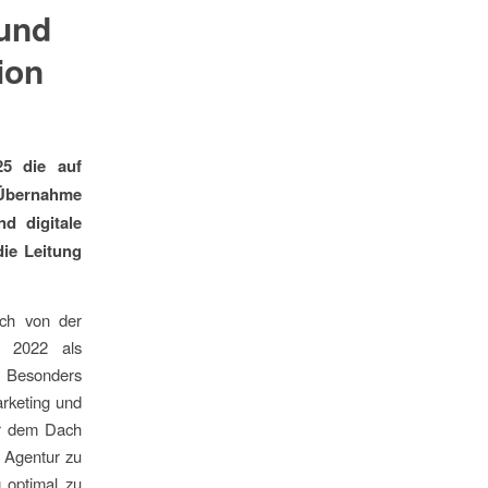
und
ion
25 die auf
r Übernahme
d digitale
die Leitung
ich von der
t 2022 als
. Besonders
arketing und
ter dem Dach
r Agentur zu
g optimal zu