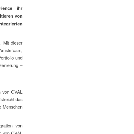
rience ihr
itieren von
ntegrierten
. Mit dieser
 Amsterdam,
ortfolio und
zenierung –
ch von OVAL
streicht das
die Menschen
gration von
or von OVAL