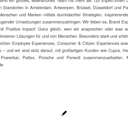
 sind ein großes, lebensfrohes Team mit mehr als 120 Expert:innen 
n Standorten in Amsterdam, Antwerpen, Brüssel, Düsseldorf und Par
Menschen und Marken mittels durchdachter Strategien, inspirierender
ugender Umsetzungen zusammenzubringen. Wir lieben es, Brand Exp
 mit Positive Impact! Ganz gleich, wen wir ansprechen oder was wi
 kreieren Lösungen für und von Menschen. Besonders stark und erfah
eichen Employee Experiences, Consumer & Citizen Experiences sow
 – und wir sind stolz darauf, mit großartigen Kunden wie Cupra, He
 Powerbar, Pattex, Porsche und Perwoll zusammenzuarbeiten. M
de