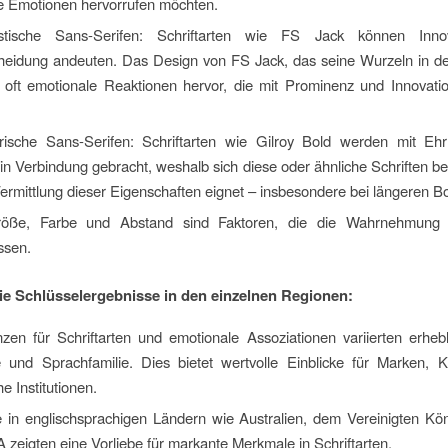
se Emotionen hervorrufen möchten.
stische Sans-Serifen: Schriftarten wie FS Jack können Inno
heidung andeuten. Das Design von FS Jack, das seine Wurzeln in der
t oft emotionale Reaktionen hervor, die mit Prominenz und Innovatio
ische Sans-Serifen: Schriftarten wie Gilroy Bold werden mit Ehrl
 in Verbindung gebracht, weshalb sich diese oder ähnliche Schriften b
Vermittlung dieser Eigenschaften eignet – insbesondere bei längeren B
größe, Farbe und Abstand sind Faktoren, die die Wahrnehmung 
ssen.
ie Schlüsselergebnisse in den einzelnen Regionen:
nzen für Schriftarten und emotionale Assoziationen variierten erheb
 und Sprachfamilie. Dies bietet wertvolle Einblicke für Marken, K
he Institutionen.
e in englischsprachigen Ländern wie Australien, dem Vereinigten Kö
zeigten eine Vorliebe für markante Merkmale in Schriftarten.