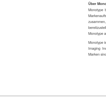
Über Mono
Monotype b
Markenauf
zusammen,
bereitzust
Monotype 
Monotype i
Imaging In
Marken sind