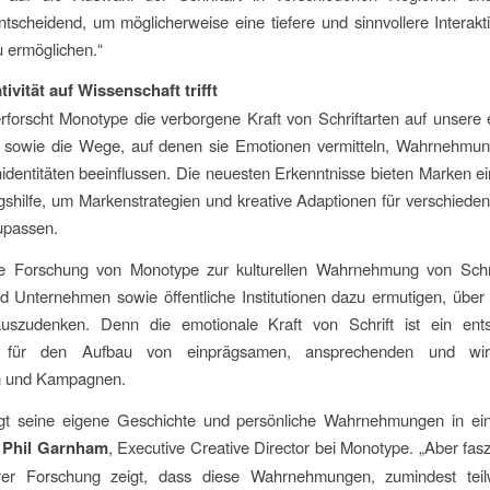
entscheidend, um möglicherweise eine tiefere und sinnvollere Interak
 ermöglichen.“
ivität auf Wissenschaft trifft
rforscht Monotype die verborgene Kraft von Schriftarten auf unsere
 sowie die Wege, auf denen sie Emotionen vermitteln, Wahrnehmu
dentitäten beeinflussen. Die neuesten Erkenntnisse bieten Marken ei
gshilfe, um Markenstrategien und kreative Adaptionen für verschied
upassen.
e Forschung von Monotype zur kulturellen Wahrnehmung von Schrif
d Unternehmen sowie öffentliche Institutionen dazu ermutigen, über
uszudenken. Denn die emotionale Kraft von Schrift ist ein ent
t für den Aufbau von einprägsamen, ansprechenden und wirk
n und Kampagnen.
ngt seine eigene Geschichte und persönliche Wahrnehmungen in eine
t
Phil Garnham
, Executive Creative Director bei Monotype. „Aber faszi
er Forschung zeigt, dass diese Wahrnehmungen, zumindest tei