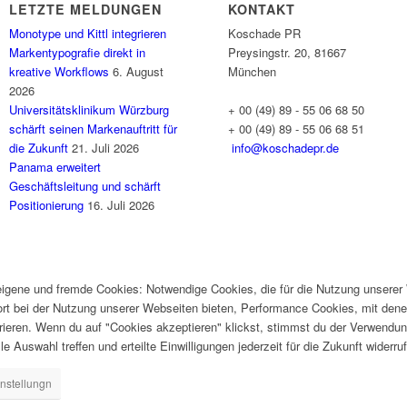
LETZTE MELDUNGEN
KONTAKT
Monotype und Kittl integrieren
Koschade PR
Markentypografie direkt in
Preysingstr. 20, 81667
kreative Workflows
6. August
München
2026
Universitätsklinikum Würzburg
+ 00 (49) 89 - 55 06 68 50
schärft seinen Markenauftritt für
+ 00 (49) 89 - 55 06 68 51
die Zukunft
21. Juli 2026
info@koschadepr.de
Panama erweitert
Geschäftsleitung und schärft
Positionierung
16. Juli 2026
gene und fremde Cookies: Notwendige Cookies, die für die Nutzung unserer W
ort bei der Nutzung unserer Webseiten bieten, Performance Cookies, mit dene
ieren. Wenn du auf "Cookies akzeptieren" klickst, stimmst du der Verwendung
e Auswahl treffen und erteilte Einwilligungen jederzeit für die Zukunft widerru
nstellungn