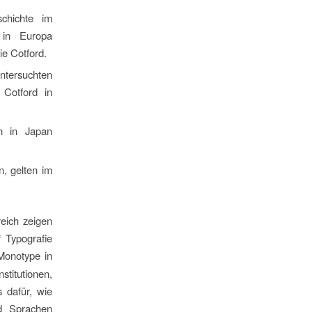
chichte im
 in Europa
ie Cotford.
ntersuchten
 Cotford in
en in Japan
n, gelten im
reich zeigen
f Typografie
 Monotype in
stitutionen,
s dafür, wie
nd Sprachen