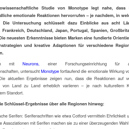
owissenschaftliche Studie von Monotype legt nahe, dass Sc
dliche emotionale Reaktionen hervorrufen – je nachdem, in w
. Die Untersuchung schlüsselt dazu Einblicke aus acht Lä
, Frankreich, Deutschland, Japan, Portugal, Spanien, Großbri
ie neuesten Erkenntnisse bieten Marken eine fundierte Orientie
strategien und kreative Adaptionen für verschiedene Regio
n.
sam mit
Neurons,
einer Forschungseinrichtung für a
nschaften, untersucht
Monotype
fortlaufend die emotionale Wirkung vo
Die aktuellen Ergebnisse zeigen nun, dass die Reaktionen auf v
en von Land zu Land erheblich variieren – je nach kulturellem 
hem Standort.
ie Schlüssel-Ergebnisse über alle Regionen hinweg:
he Serifen: Serifenschriften wie etwa Cotford vermitteln Ehrlichkeit u
le Assoziationen mit Serifen machen sie zu einer überzeugenden Wahl