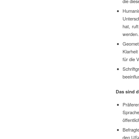
die die
Humani
Untersc
hat, ruf
werden.
Geometr
Klarheit
für die 
Schrift
beeinflu
Das sind d
Präfere
Sprache
öffentlic
Befragt
den USA 