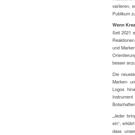
variieren, 
Publikum zu
Wenn Kreat
Seit 2021 e
Reaktionen
und Markeni
Orientierun
besser anz
Die neuest
Marken- un
Logos hina
Instrumen
Botschafte
„Jeder bri
ein“, erklär
dass unser