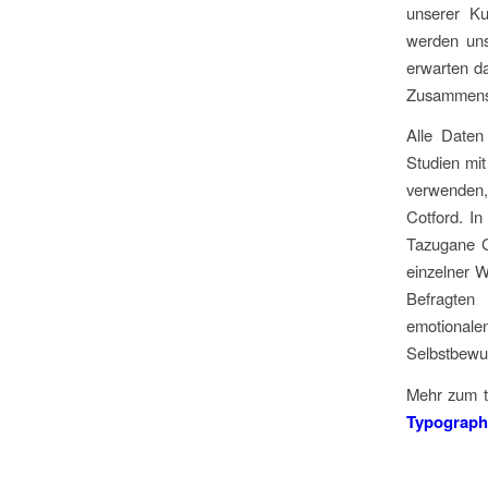
unserer Ku
werden uns
erwarten da
Zusammensp
Alle Date
Studien mit
verwenden, 
Cotford. I
Tazugane G
einzelner W
Befragten
emotionale
Selbstbewu
Mehr zum ti
Typograph