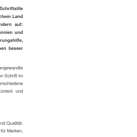
hriftstile
elchem Land
ndern auf:
tannien und
rungshilfe,
nen besser
ngewandte
n Schrift im
erschiedene
Kontext und
nd Qualität.
 für Marken,