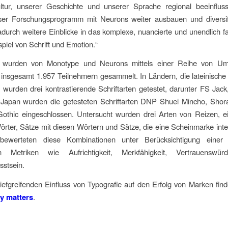
ltur, unserer Geschichte und unserer Sprache regional beeinfluss
er Forschungsprogramm mit Neurons weiter ausbauen und diversif
durch weitere Einblicke in das komplexe, nuancierte und unendlich f
iel von Schrift und Emotion.“
n wurden von Monotype und Neurons mittels einer Reihe von Um
 insgesamt 1.957 Teilnehmern gesammelt. In Ländern, die lateinische 
wurden drei kontrastierende Schriftarten getestet, darunter FS Jack
n Japan wurden die getesteten Schriftarten DNP Shuei Mincho, Shor
othic eingeschlossen. Untersucht wurden drei Arten von Reizen, ein
örter, Sätze mit diesen Wörtern und Sätze, die eine Scheinmarke inte
 bewerteten diese Kombinationen unter Berücksichtigung einer
n Metriken wie Aufrichtigkeit, Merkfähigkeit, Vertrauenswür
sstsein.
efgreifenden Einfluss von Typografie auf den Erfolg von Marken find
y matters
.