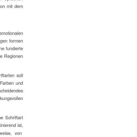
tion mit dem
 emotionalen
ngen formen
ne fundierte
ene Regionen
tarten soll
 Farben und
scheidendes
ungsvollen
 Schriftart
nierend ist,
lweise, von