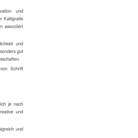
vation und
 Kalligrafie
n assoziiert
ichkeit und
esonders gut
otschaften.
von Schrift
lich je nach
reative und
nigreich und