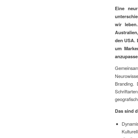
Eine neur
unterschie
wir leben
Australien
den USA. D
um Marken
anzupasse
Gemein
Neurowisse
Branding. 
Schriftart
geografisc
Das sind d
Dynamisc
Kulturel