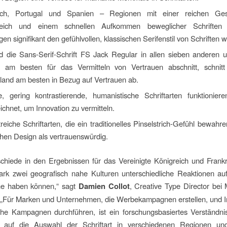
eich, Portugal und Spanien – Regionen mit einer reichen Ges
ereich und einem schnellen Aufkommen beweglicher Schriften
en signifikant den gefühlvollen, klassischen Serifenstil von Schriften w
 die Sans-Serif-Schrift FS Jack Regular in allen sieben anderen u
 am besten für das Vermitteln von Vertrauen abschnitt, schnitt
land am besten in Bezug auf Vertrauen ab.
e, gering kontrastierende, humanistische Schriftarten funktionier
chnet, um Innovation zu vermitteln.
reiche Schriftarten, die ein traditionelles Pinselstrich-Gefühl bewahre
chen Design als vertrauenswürdig.
chiede in den Ergebnissen für das Vereinigte Königreich und Frank
ark zwei geografisch nahe Kulturen unterschiedliche Reaktionen au
e haben können,“ sagt
Damien Collot
, Creative Type Director bei
 „Für Marken und Unternehmen, die Werbekampagnen erstellen, und In
iche Kampagnen durchführen, ist ein forschungsbasiertes Verständni
 auf die Auswahl der Schriftart in verschiedenen Regionen u