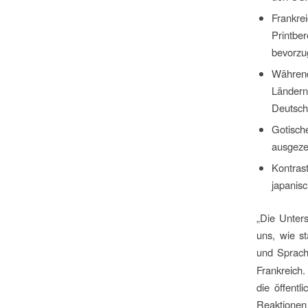
Frankr
Printb
bevorzug
Während
Ländern
Deutsch
Gotisch
ausgezei
Kontrast
japanis
„Die Unters
uns, wie st
und Sprach
Frankreich.
die öffentl
Reaktionen