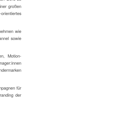
einer großen
rientiertes
rnehmen wie
annel sowie
en, Motion-
anager:innen
Sendermarken
mpagnen für
randing der