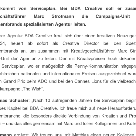
 kommt von Serviceplan. Bei BDA Creative soll er zus
eschäftsführer Marc Strotmann die Campaigns-Uni
entbrands spezialisierten Agentur leiten.
er Agentur BDA Creative freut sich über einen kreativen Neuzugan
 34, heuert ab sofort als Creative Director bei den Spezia
entbrands an, um zusammen mit Kreativgeschäftsführer Marc St
Unit der Agentur zu leiten. Der mit Kreativpreisen hoch dekorier
Serviceplan, wo er maßgeblich die Penny-Kommunikation mitgepr
ahlreichen nationalen und internationalen Preisen ausgezeichnet wur
em Grand Prix beim ADC und bei den Cannes Lions für die vielbeach
kampagne „The Wish“.
ias Schuster
: „Nach 10 aufregenden Jahren bei Serviceplan begin
eues Kapitel bei BDA Creative. Ich freue mich auf neue Herausforder
entbranche, die besonders direkte Verbindung von Kreation und Pro
– und das alles gemeinsam mit Marc und tollen Kolleginnen und Koll
tmann
ergänzt „Wir freuen uns, mit Matthias einen neuen Kollegen