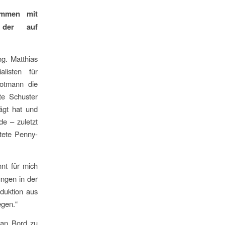
ammen mit
t der auf
g. Matthias
listen für
rotmann die
te Schuster
ägt hat und
de – zuletzt
tete Penny-
nt für mich
ungen in der
duktion aus
egen.“
 an Bord zu