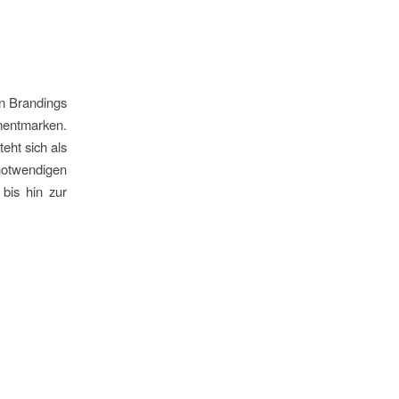
en Brandings
mentmarken.
eht sich als
notwendigen
bis hin zur