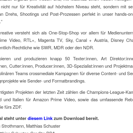
nicht nur für Kreativität auf höchstem Niveau steht, sondern mit s
an Drehs, Shootings und Post-Prozessen perfekt in unser hands-on-o
.“
eative versteht sich als One-Stop-Shop vor allem für Medienunte
me Video, RTL+, Magenta TV, Sky, Canal + Austria, Disney Ch
fentlich-Rechtliche wie SWR, MDR oder den NDR.
pieren und produzieren knapp 50 Texter:innen, Art Direktor:inn
nen, Cutter:innen, Producer:innen, 3D-Spezialist:innen und Projektm
ziplinären Teams crossmediale Kampagnen für diverse Content- und 
gnprojekte wie Sender- und Formatbrandings.
htigsten Projekten der letzten Zeit zählen die Champions-League-Ka
d und Italien für Amazon Prime Video, sowie das umfassende Reb
ie fürs ZDF.
al steht unter
diesem Link
zum Download bereit.
rc Strothmann, Matthias Schuster