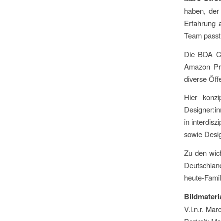
haben, der 
Erfahrung 
Team passt
Die BDA Cr
Amazon Pri
diverse Öf
Hier konzi
Designer:in
in interdis
sowie Desi
Zu den wic
Deutschlan
heute-Famil
Bildmateri
V.l.n.r. Ma