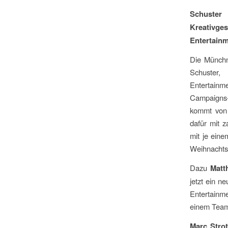
Schuster
Kreativg
Entertainm
Die Münchn
Schuster,
Entertainm
Campaigns-
kommt von 
dafür mit z
mit je ein
Weihnachts
Dazu
Matth
jetzt ein n
Entertainm
einem Team 
Marc Stro