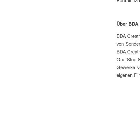
Portrait: M
Über BDA 
BDA Creativ
von Sender
BDA Creativ
One-Stop-S
Gewerke vo
eigenen Fil