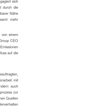
agiert sich
t durch die
elbarer Nähe
esamt mehr
on von einem
 Group CEO
-Emissionen
luss auf die
eauftragten,
narbeit mit
ondern auch
sprozess zur
enen Quellen
lerverhalten