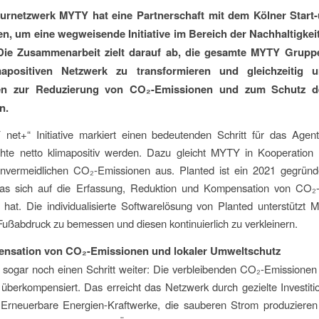
urnetzwerk MYTY hat eine Partnerschaft mit dem Kölner Start-
n, um eine wegweisende Initiative im Bereich der Nachhaltigkei
 Die Zusammenarbeit zielt darauf ab, die gesamte MYTY Grupp
mapositiven Netzwerk zu transformieren und gleichzeitig 
n zur Reduzierung von CO
₂-Emissionen und zum Schutz d
n.
net+“ Initiative markiert einen bedeutenden Schritt für das Agent
e netto klimapositiv werden. Dazu gleicht MYTY in Kooperation 
unvermeidlichen CO₂-Emissionen aus. Planted ist ein 2021 gegründ
das sich auf die Erfassung, Reduktion und Kompensation von CO₂
rt hat. Die individualisierte Softwarelösung von Planted unterstützt
ußabdruck zu bemessen und diesen kontinuierlich zu verkleinern.
nsation von CO
₂-Emissionen und lokaler Umweltschutz
sogar noch einen Schritt weiter: Die verbleibenden CO₂-Emissione
überkompensiert. Das erreicht das Netzwerk durch gezielte Investit
te Erneuerbare Energien-Kraftwerke, die sauberen Strom produzieren