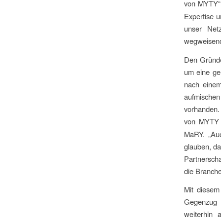
von MYTY“
Expertise u
unser Netz
wegweisend
Den Gründe
um eine ge
nach einem
aufmische
vorhanden.
von MYTY 
MaRY. „Auch
glauben, da
Partnerscha
die Branche
Mit diesem
Gegenzug a
weiterhin 