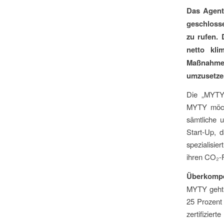
Das Agent
geschlosse
zu rufen.
netto kli
Maßnahme
umzusetze
Die „MYTY 
MYTY möcht
sämtliche 
Start-Up, 
spezialisie
ihren CO₂-F
Überkompe
MYTY geht 
25 Prozent 
zertifizier