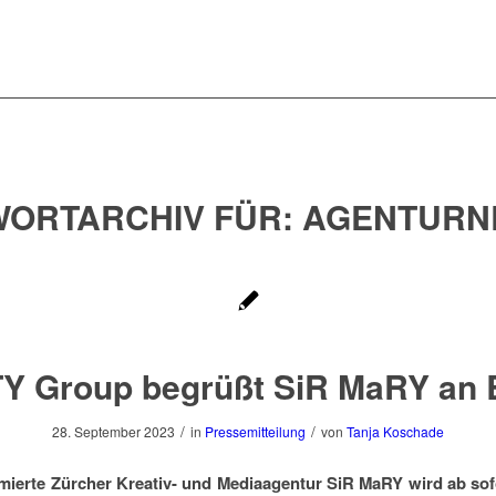
ORTARCHIV FÜR:
AGENTURN
Y Group begrüßt SiR MaRY an 
/
/
28. September 2023
in
Pressemitteilung
von
Tanja Koschade
ierte Zürcher Kreativ- und Mediaagentur SiR MaRY wird ab sofo