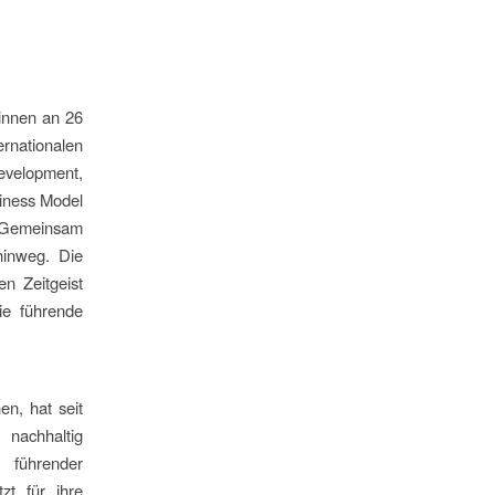
innen an 26
rnationalen
velopment,
iness Model
n. Gemeinsam
hinweg. Die
n Zeitgeist
ie führende
n, hat seit
 nachhaltig
 führender
zt für ihre