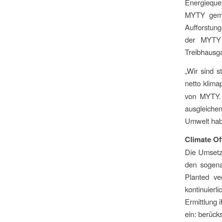
Energieque
MYTY gemei
Aufforstung
der MYTY 
Treibhausga
„Wir sind s
netto klima
von MYTY. 
ausgleichen
Umwelt habe
Climate Of
Die Umsetzu
den sogena
Planted ve
kontinuierl
Ermittlung 
ein: berück