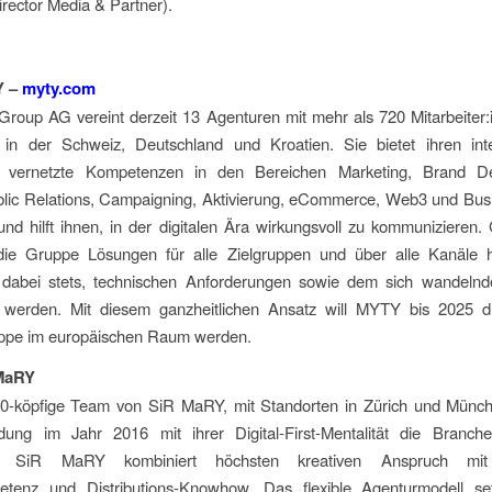
irector Media & Partner).
Y –
myty.com
roup AG vereint derzeit 13 Agenturen mit mehr als 720 Mitarbeiter:
 in der Schweiz, Deutschland und Kroatien. Sie bietet ihren inte
n vernetzte Kompetenzen in den Bereichen Marketing, Brand De
blic Relations, Campaigning, Aktivierung, eCommerce, Web3 und Bus
und hilft ihnen, in der digitalen Ära wirkungsvoll zu kommuniziere
 die Gruppe Lösungen für alle Zielgruppen und über alle Kanäle 
t dabei stets, technischen Anforderungen sowie dem sich wandelnde
 werden. Mit diesem ganzheitlichen Ansatz will MYTY bis 2025 d
ppe im europäischen Raum werden.
MaRY
0-köpfige Team von SiR MaRY, mit Standorten in Zürich und Münche
dung im Jahr 2016 mit ihrer Digital-First-Mentalität die Branche
st. SiR MaRY kombiniert höchsten kreativen Anspruch mit
petenz und Distributions-Knowhow. Das flexible Agenturmodell set