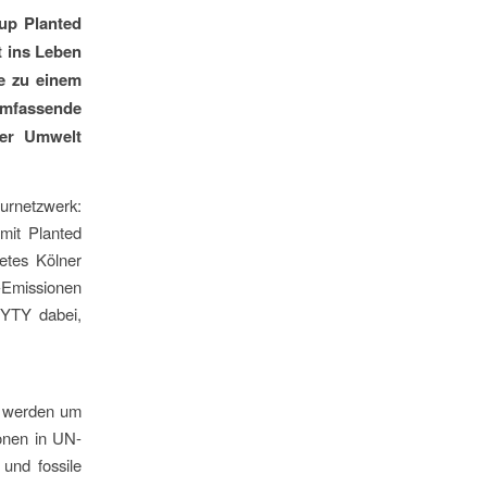
up Planted
t ins Leben
e zu einem
umfassende
er Umwelt
urnetzwerk:
mit Planted
etes Kölner
-Emissionen
 MYTY dabei,
n werden um
ionen in UN-
 und fossile