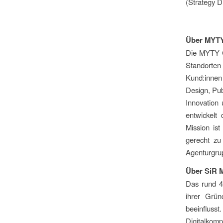
(Strategy D
Über MYT
Die MYTY G
Standorten
Kund:inne
Design, Pu
Innovation 
entwickelt
Mission is
gerecht zu
Agenturgru
Über SiR 
Das rund 4
ihrer Grün
beeinflus
Digitalkom