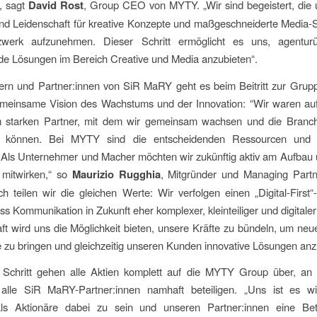
, sagt
David Rost
, Group CEO von MYTY. „Wir sind begeistert, die
nd Leidenschaft für kreative Konzepte und maßgeschneiderte Media-S
werk aufzunehmen. Dieser Schritt ermöglicht es uns, agenturü
e Lösungen im Bereich Creative und Media anzubieten“.
rn und Partner:innen von SiR MaRY geht es beim Beitritt zur Grupp
meinsame Vision des Wachstums und der Innovation: “Wir waren au
 starken Partner, mit dem wir gemeinsam wachsen und die Branch
n können. Bei MYTY sind die entscheidenden Ressourcen und F
 Als Unternehmer und Macher möchten wir zukünftig aktiv am Aufbau
mitwirken,“ so
Maurizio Rugghia
, Mitgründer und Managing Part
 teilen wir die gleichen Werte: Wir verfolgen einen „Digital-First
ss Kommunikation in Zukunft eher komplexer, kleinteiliger und digitaler
ft wird uns die Möglichkeit bieten, unsere Kräfte zu bündeln, um neu
 zu bringen und gleichzeitig unseren Kunden innovative Lösungen anz
 Schritt gehen alle Aktien komplett auf die MYTY Group über, an 
lle SiR MaRY-Partner:innen namhaft beteiligen. „Uns ist es wi
als Aktionäre dabei zu sein und unseren Partner:innen eine Bet