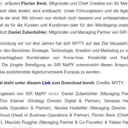
“, erläutert
Florian Beck
, Mitgründer und Chief Creative von Sir Mary
 sich alles ändert, wird enttäuscht. Unser Führungsteam und die Age
ie sie sind. Wir können nun einfach noch bessere und umfassender
Sei es für die Kunden und Kundinnen oder für den Werdegang unser
gänzt
Daniel Zuberbühler
, Mitgründer und Managing Partner von SiR
Gründung vor nur drei Jahren hat sich MYTY auf das Ziel fokussiert
n den Bereichen Strategie, Technologie, Kreation und Marketing zu 
nschlagbare Kombination von Know-how, Kreativität und Fac
. Die jüngste Beteiligung an SiR MaRY unterstreicht diesen Anspr
das anziehendste Agenturnetzwerk Europas zu werden.
al steht unter diesem
Link
zum Download bereit.
Credits: MYTY.
gsteam von SiR MaRY v.l.n.r: Daniel Zuberbühler (Managing Pa
Tino Elsener (Strategy Director Digital & Partner), Vanessa Hab
Media Operation & Partner), Nicolas Hostettler (Managing Director 
houd (Head of Business Operations & Partner), Florian Beck (Chief
), Maurizio Rugghia (Managing Partner & Co-Founder) & Fabian Hab