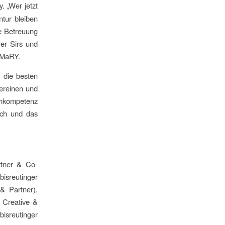
. „Wer jetzt
ntur bleiben
e Betreuung
er Sirs und
 MaRY.
, die besten
vereinen und
hkompetenz
uch und das
rtner & Co-
isreutinger
& Partner),
 Creative &
isreutinger