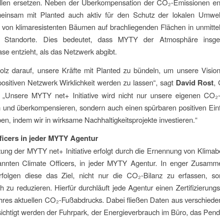
llen ersetzen. Neben der Überkompensation der CO₂-Emissionen eng
nsam mit Planted auch aktiv für den Schutz der lokalen Umwel
 von klimaresistenten Bäumen auf brachliegenden Flächen in unmitt
Standorte. Dies bedeutet, dass MYTY der Atmosphäre insg
se entzieht, als das Netzwerk abgibt.
tolz darauf, unsere Kräfte mit Planted zu bündeln, um unsere Visi
positiven Netzwerk Wirklichkeit werden zu lassen“, sagt
David Rost
,
„Unsere MYTY net+ Initiative wird nicht nur unsere eigenen CO₂
 und überkompensieren, sondern auch einen spürbaren positiven Einf
n, indem wir in wirksame Nachhaltigkeitsprojekte investieren.“
ficers in jeder MYTY Agentur
ng der MYTY net+ Initiative erfolgt durch die Ernennung von Klimab
nnten Climate Officers, in jeder MYTY Agentur. In enger Zusamme
rfolgen diese das Ziel, nicht nur die CO₂-Bilanz zu erfassen, s
ich zu reduzieren. Hierfür durchläuft jede Agentur einen Zertifizierung
ihres aktuellen CO₂-Fußabdrucks. Dabei fließen Daten aus verschied
sichtigt werden der Fuhrpark, der Energieverbrauch im Büro, das Pend