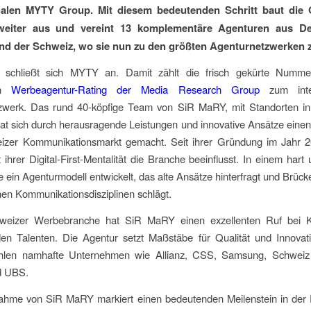
onalen MYTY Group. Mit diesem bedeutenden Schritt baut die 
 weiter aus und vereint 13 komplementäre Agenturen aus De
nd der Schweiz, wo sie nun zu den größten Agenturnetzwerken z
schließt sich MYTY an. Damit zählt die frisch gekürte Numme
gen
Werbeagentur-Rating der Media Research Group
zum inter
zwerk. Das rund 40-köpfige Team von SiR MaRY, mit Standorten in
at sich durch herausragende Leistungen und innovative Ansätze eine
zer Kommunikationsmarkt gemacht. Seit ihrer Gründung im Jahr 2
 ihrer Digital-First-Mentalität die Branche beeinflusst. In einem har
 ein Agenturmodell entwickelt, das alte Ansätze hinterfragt und Brüc
en Kommunikationsdisziplinen schlägt.
hweizer Werbebranche hat SiR MaRY einen exzellenten Ruf bei 
den Talenten. Die Agentur setzt Maßstäbe für Qualität und Innovat
len namhafte Unternehmen wie Allianz, CSS, Samsung, Schweiz
d UBS.
ahme von SiR MaRY markiert einen bedeutenden Meilenstein in der 