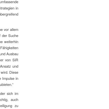
 umfassende
trategien in
bergreifend
e vor allem
f der Suche
e weiterhin
ähigkeiten
 und Ausbau
ner von SiR
“-Ansatz und
 wird. Diese
e Impulse in
ubieten.“
der sich im
chtig, auch
eiligung zu