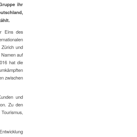
Gruppe ihr
utschland,
ählt.
r Eins des
nationalen
 Zürich und
n Namen auf
016 hat die
t umkämpften
ken zwischen
Kunden und
ion. Zu den
 Tourismus,
Entwicklung