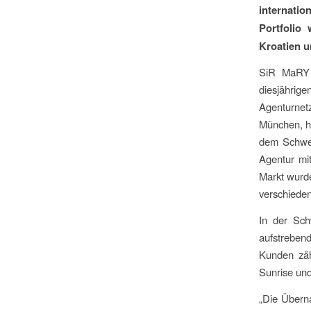
internati
Portfolio
Kroatien u
SiR MaRY 
diesjähri
Agenturnet
München, h
dem Schwei
Agentur mit
Markt wurde
verschieden
In der Sc
aufstreben
Kunden zäh
Sunrise un
„Die Übern