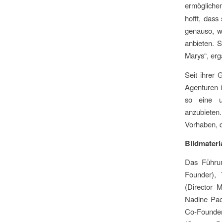
ermöglichen
hofft, dass
genauso, w
anbieten. 
Marys“, er
Seit ihrer 
Agenturen i
so eine u
anzubieten
Vorhaben, 
Bildmateri
Das Führun
Founder), 
(Director 
Nadine Pac
Co-Founder