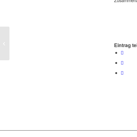
Zusammenarb
Stärker, klarer,
konsistenter: Klett
Eintrag te
modernisiert seine
Marke mit Zeichen &...