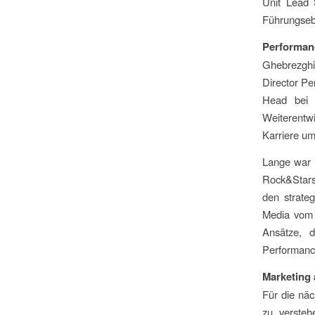
Unit Lead 
Führungsebe
Performance
Ghebrezghi
Director Pe
Head bei i
Weiterentwi
Karriere um
Lange war z
Rock&Stars 
den strateg
Media vom 
Ansätze, d
Performance
Marketing
Für die nä
zu versteh