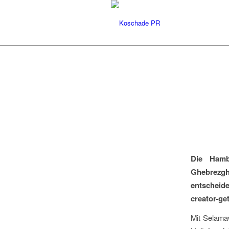
Die Hamb
Ghebrezgh
entscheid
creator-ge
Mit Selama