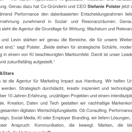
rung. Genau dazu hat Co-Gründerin und CEO
Stefanie Polster
jetzt
Während Performance den datenbasierten Entscheidungsrahmen liefer
rnehmung zunehmend in Sozial- und Resonanzräumen. Genau
 sieht die Agentur die Grundlage für Wirkung, Wachstum und Relevan
 und Levin stärken wir genau die Bereiche, die für unsere Weiter
d sind,“ sagt Polster. „Beide stehen für strategische Schärfe, mod
g in einem von KI beschleunigten Marktumfeld. Damit ist unser Lead
und zukunftsfähig aufgestellt.“
&Stars
 ist die Agentur für Marketing Impact aus Hamburg. Wir helfen U
 werden. Strategisch durchdacht, kreativ inszeniert und technolog
über 10 Jahren Erfahrung, unzähligen Projekten und einem interdiszip
gie, Kreation, Daten und Tech gestalten wir nachhaltige Markenko
 gesamten digitalen Wertschöpfungskette. Ob Consulting, Performanc
sign, Social Media, KI oder Employer Branding, wir liefern Lösungen,
nser Anspruch: Kommunikation, die bewegt. Marken, die bl