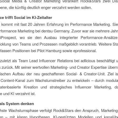
Social Media & Creator Marketing verankert Rock&Stars zwei Disz
ne, die künftig deutlich enger verzahnt werden sollen.
 trifft Social im KI-Zeitalter
 kommt mit fast 20 Jahren Erfahrung im Performance Marketing. Sie 
rformance Marketing bei dentsu Germany. Zuvor war sie mehrere Jah
Prospect, wo sie den Ausbau integrierter Performance-Ansätz
cklung von Teams und Prozessen maßgeblich vorantrieb. Weitere Sta
fassen Positionen bei Pilot Hamburg sowie eprofessional.
uletzt als Team Lead Influencer Relations bei adlicious beschäftigt 
zurück. Mit seiner wertvollen Marketing- und Creator Expertise über
ischen Aufbau der neu geschaffenen Social- & Creator-Unit. Ziel is
Content-Kanal zum Wachstumstreiber zu entwickeln – durch modula
atenbasierte Kreation und strategisches Influencer Marketing, 
 und KI verzahnt ist.
 als System denken
chste Wachstumsphase verfolgt Rock&Stars den Anspruch, Marketing
en – mit klaren Hypothesen, KI-gestützten Modellen und kanalübe