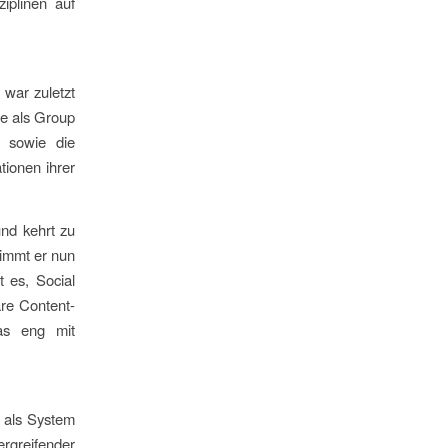
iplinen auf
war zuletzt
re als Group
e sowie die
tionen ihrer
und kehrt zu
nimmt er nun
t es, Social
re Content-
das eng mit
 als System
rgreifender