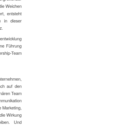
 die Weichen
t, entsteht
 in dieser
z.
entwicklung
erne Führung
ership-Team
nternehmen,
isch auf den
linären Team
mmunikation
e Marketing,
 die Wirkung
eiben. Und