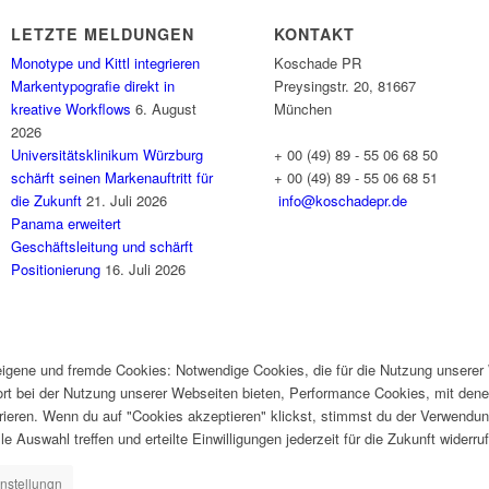
LETZTE MELDUNGEN
KONTAKT
Monotype und Kittl integrieren
Koschade PR
Markentypografie direkt in
Preysingstr. 20, 81667
kreative Workflows
6. August
München
2026
Universitätsklinikum Würzburg
+ 00 (49) 89 - 55 06 68 50
schärft seinen Markenauftritt für
+ 00 (49) 89 - 55 06 68 51
die Zukunft
21. Juli 2026
info@koschadepr.de
Panama erweitert
Geschäftsleitung und schärft
Positionierung
16. Juli 2026
gene und fremde Cookies: Notwendige Cookies, die für die Nutzung unserer W
ort bei der Nutzung unserer Webseiten bieten, Performance Cookies, mit dene
ieren. Wenn du auf "Cookies akzeptieren" klickst, stimmst du der Verwendung
e Auswahl treffen und erteilte Einwilligungen jederzeit für die Zukunft widerru
nstellungn